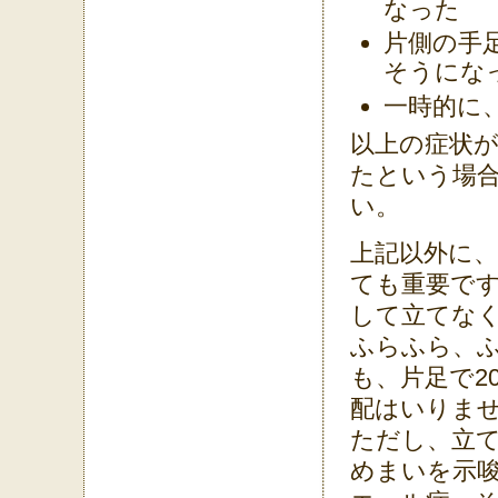
なった
片側の手
そうにな
一時的に
以上の症状
たという場
い。
上記以外に
ても重要で
して立てな
ふらふら、
も、片足で2
配はいりま
ただし、立
めまいを示