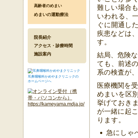
高齢者のめまい
難しい場合も
めまいの運動療法
いわれる、
ぐに開通し
疾患などは
院長紹介
す。
アクセス・診療時間
結局、危険
施設案内
ても、前述
系の検査が
耳鼻咽喉科かめやまクリニックの
ホームページへ
医療機関を
めまいを区
挙げておき
が一緒に起
ります。
急にしゃ