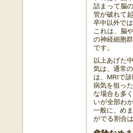
詰まって脳の
管が破れて
卒中以外で
これは、脳
の神経細胞
です。
以上あげた
気は、通常の
は、MRIで
病気を狙っ
な場合も多く
いが全部わ
一般に、め
がでる割合