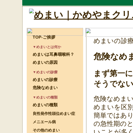
TOP-ご挨拶
めまいの診
▼めまいとは何か
危険なめ
めまいは耳鼻咽喉科？
めまいの原因
まず第一
▼めまいの診療
めまいの診療
そうでな
危険なめまい
危険なめま
▼めまいの種類
めまいの種類
めまいを区
良性発作性頭位めまい症
簡単ではあ
メニエール病
の急性期の
その他のめまい
いことが多