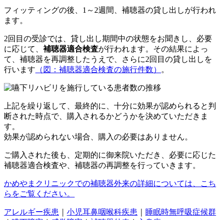
フィッティングの後、1～2週間、補聴器の貸し出しが行われ
ます。
2回目の受診では、貸し出し期間中の状態をお聞きし、必要
に応じて、
補聴器適合検査
が行われます。その結果によっ
て、補聴器を再調整したうえで、さらに2回目の貸し出しを
行います
（図：補聴器適合検査の施行件数）
。
上記を繰り返して、最終的に、十分に効果が認められると判
断された時点で、購入されるかどうかを決めていただきま
す。
効果が認められない場合、購入の必要はありません。
ご購入された後も、定期的に御来院いただき
、必要に応じた
補聴器適合検査や、補聴器の再調整を行っていきます。
かめやまクリニックでの補聴器外来の詳細については、こち
らをご覧ください。
アレルギー疾患
｜
小児耳鼻咽喉科疾患
｜
睡眠時無呼吸症候群