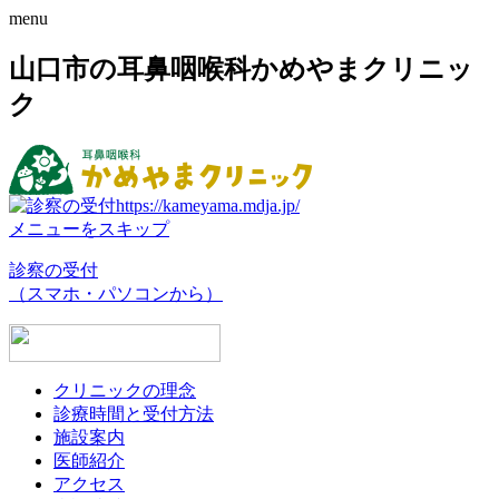
menu
山口市の耳鼻咽喉科かめやまクリニッ
ク
メニューをスキップ
診察の受付
（スマホ・パソコンから）
クリニックの理念
診療時間と受付方法
施設案内
医師紹介
アクセス