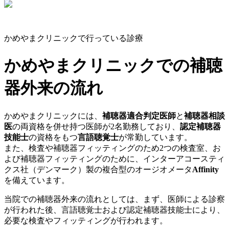
かめやまクリニックで行っている診療
かめやまクリニックでの補聴
器外来の流れ
かめやまクリニックには、
補聴器適合判定医師
と
補聴器相談
医
の両資格を併せ持つ医師が2名勤務しており、
認定補聴器
技能士
の資格をもつ
言語聴覚士
が常勤しています。
また、検査や補聴器フィッティングのため2つの検査室、お
よび補聴器フィッティングのために、インターアコースティ
クス社（デンマーク）製の複合型のオージオメータ
Affinity
を備えています。
当院での補聴器外来の流れとしては、まず、医師による診察
が行われた後、言語聴覚士および認定補聴器技能士により、
必要な検査やフィッティングが行われます。